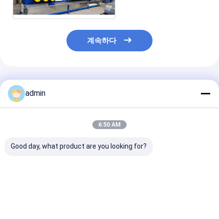
계속하다
추천된 제품
admin
6:50 AM
Good day, what product are you looking for?
380V PP Plastic
380V PP Plastic
380V PP Plast
Packing Belt Making
Packing Belt Making
Packing Belt 
Machine Efficient
Machine Durable
Machine High 
Operation Strapping
Design Strapping
Strapping Ban
Band Extrusion Line
Band Extrusion Line
Extrusion Line
최고의 가격
최고의 가격
최고의 