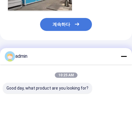
계속하다
추천된 제품
admin
10:25 AM
Good day, what product are you looking for?
380V PP Plastic
380V PP Plastic
380V PP Plast
Packing Belt Making
Packing Belt Making
Packing Belt 
Machine Efficient
Machine Durable
Machine High 
Operation Strapping
Design Strapping
Strapping Ban
Band Extrusion Line
Band Extrusion Line
Extrusion Line
최고의 가격
최고의 가격
최고의 