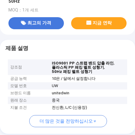
50Hz
MOQ：1개 세트
최고의 가격
지금 연락
제품 설명
,
ISO9001 PP 스트랩 밴드 압출 라인
강조점
,
플라스틱 PP 패킹 벨트 성형기
50Hz 패킹 벨트 성형기
공급 능력
10은 / 달에서 설정합니다
모델 번호
UW
브랜드 이름
unitedwin
원래 장소
중국
지불 조건
전신환, L/C (신용장)
더 많은 것을 전망하십시오