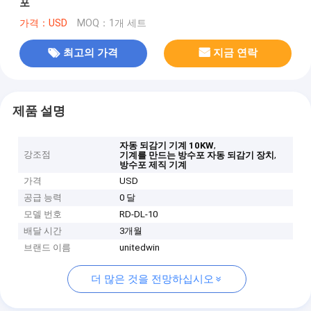
포
가격：USD
MOQ：1개 세트
최고의 가격
지금 연락
제품 설명
,
자동 되감기 기계 10KW
강조점
,
기계를 만드는 방수포 자동 되감기 장치
방수포 제직 기계
가격
USD
공급 능력
0 달
모델 번호
RD-DL-10
배달 시간
3개월
브랜드 이름
unitedwin
더 많은 것을 전망하십시오