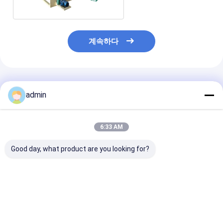
계속하다
추천된 제품
admin
6:33 AM
Good day, what product are you looking for?
Pvc 6KW 단일 머리
Pvc 6KW 단일 머리
Pvc 6KW 단일
UPvc 용접 기계 안정적
UPvc 용접 기계 균일 열
UPvc 용접 기
인 출력 정확한 온도 제
분포 지속 가능한 UPvc
절감 작동 신뢰할
어 품질 용접
합동 처리
는 용접 강도
최고의 가격
최고의 가격
최고의 