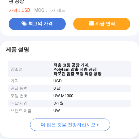
판 공장
가격：USD
MOQ：1개 세트
최고의 가격
지금 연락
제품 설명
,
적층 코팅 공장 기계
강조점
,
Polylam 압출 적층 공장
타포린 압출 코팅 적층 공장
가격
USD
공급 능력
0 달
모델 번호
UW-M1300
배달 시간
3개월
브랜드 이름
UW
더 많은 것을 전망하십시오