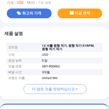
가격：USD
MOQ：1개 세트
최고의 가격
지금 연락
제품 설명
,
,
12 셔틀 원형 직기
원형 직기 51RPM
강조점
원형 직기 직기
가격
USD
공급 능력
0 달
모델 번호
SBY-850X6S
배달 시간
3개월
브랜드 이름
United Win
더 많은 것을 전망하십시오