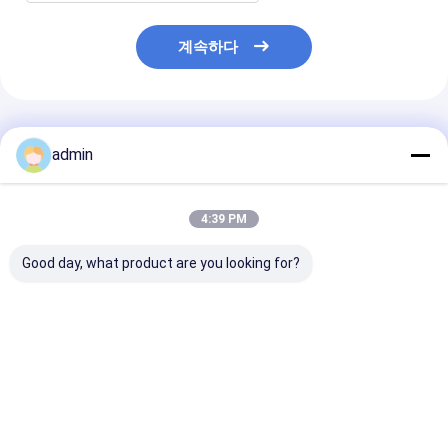
계속하다
추천된 제품
admin
4:39 PM
Good day, what product are you looking for?
SBY-650X4 네 셔틀 레
4 셔틀 작은 원형 텐의
플라스틱 원형 직
노 메쉬 백 양파 가방 환
레노 가방 채소 패키지
셔틀 덤보 컨테이
편기 기계
방 만드는 기계
최고의 가격
최고의 가격
최고의 